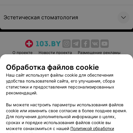
от 386 руб.
от 225 руб.
Эстетическая стоматология
Апроксимальная
Пластинка
сепарация и
избирательное
пришлифование 1 зуб
от 19 руб.
от 65 руб.
О проекте
Новости проекта
Размещение рекламы
Медицинский маркетинг
Публичный договор
Обработка файлов cookie
Пользовательское соглашение
Способы оплаты
Наш сайт использует файлы cookie для обеспечения
Вакансии
Партнеры
удобства пользователей сайта, его улучшения, сбора
Написать руководителю 103.by
статистики и предоставления персонализированных
рекомендаций.
Написать в поддержку
Персональные настройки cookie
Вы можете настроить параметры использования файлов
cookie или изменить свое согласие в более позднее время.
Обработка персональных данных
Для получения дополнительной информации о целях,
сроках и порядке использования файлов cookie вы
можете ознакомиться с нашей
Политикой обработки