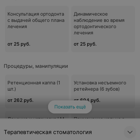
Консультация ортодонта
Динамическое
с выдачей общего плана
наблюдение во время
лечения
ортодонтического
лечения
от 25 руб.
от 25 руб.
Процедуры, манипуляции
Ретенционная каппа (1
Установка несъемного
шт.)
ретейнера (6 зубов)
от 262 руб.
от 694 руб.
Показать ещё
Лечение и установка LM-
Применение кольца с
активатором/
распоркой
миобрейсом
Терапевтическая стоматология