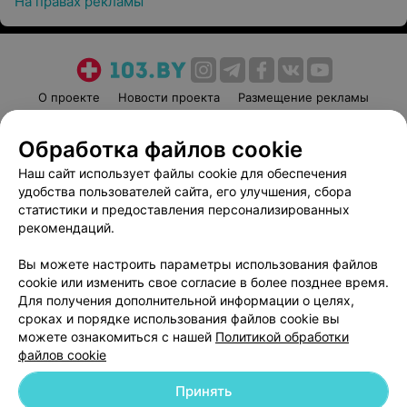
На правах рекламы
О проекте
Новости проекта
Размещение рекламы
Медицинский маркетинг
Публичный договор
Обработка файлов cookie
Пользовательское соглашение
Способы оплаты
Наш сайт использует файлы cookie для обеспечения
Вакансии
Партнеры
удобства пользователей сайта, его улучшения, сбора
Написать руководителю 103.by
статистики и предоставления персонализированных
Написать в поддержку
рекомендаций.
Персональные настройки cookie
Вы можете настроить параметры использования файлов
Обработка персональных данных
cookie или изменить свое согласие в более позднее время.
Для получения дополнительной информации о целях,
сроках и порядке использования файлов cookie вы
можете ознакомиться с нашей
Политикой обработки
файлов cookie
Принять
© 2026 ООО «Артокс Лаб», УНП 191700409
| 220012, Республика Беларусь,